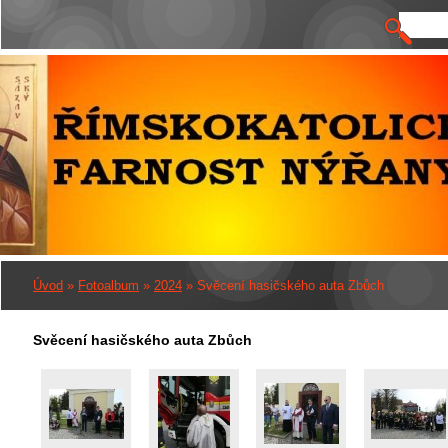
Úvod
»
Fotoalbum
»
2024
»
Svěcení hasičského auta Zbůch
Svěcení hasičského auta Zbůch