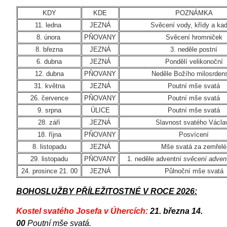
KDY
KDE
POZNÁMKA
11. ledna
JEZNÁ
Svěcení vody, křídy a kad
8. února
PŇOVANY
Svěcení hromniček
8. března
JEZNÁ
3. neděle postní
6. dubna
JEZNÁ
Pondělí velikonoční
12. dubna
PŇOVANY
Neděle Božího milosrdens
31. května
JEZNÁ
Poutní mše svatá
26. července
PŇOVANY
Poutní mše svatá
9. srpna
ÚLICE
Poutní mše svatá
28. září
JEZNÁ
Slavnost svatého Václa
18. října
PŇOVANY
Posvícení
8. listopadu
JEZNÁ
Mše svatá za zemřelé
29. listopadu
PŇOVANY
1. neděle adventní
svěcení adven
24. prosince 21. 00
JEZNÁ
Půlnoční mše svatá
BOHOSLUŽBY PŘÍLEŽITOSTNÉ V ROCE 2026:
Kostel svatého Josefa v Úhercích:
21. března 14.
00
Poutní mše svatá.