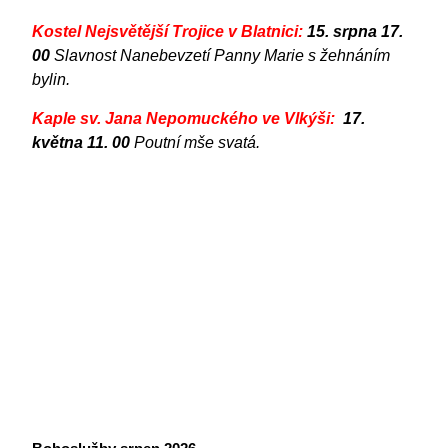
Kostel Nejsvětější Trojice v Blatnici:
15. srpna 17.
00
Slavnost Nanebevzetí Panny Marie s žehnáním
bylin.
Kaple sv. Jana Nepomuckého ve Vlkýši:
17.
května 11. 00
Poutní mše svatá.