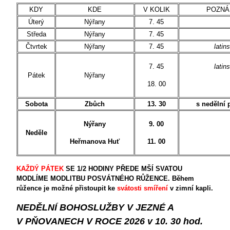
KDY
KDE
V KOLIK
POZN
Úterý
Nýřany
7. 45
Středa
Nýřany
7. 45
Čtvrtek
Nýřany
7. 45
latin
7. 45
latin
Pátek
Nýřany
18. 00
Sobota
Zbůch
13. 30
s nedělní 
Nýřany
9. 00
Neděle
Heřmanova Huť
11. 00
KAŽDÝ PÁTEK
SE 1/2 HODINY PŘEDE MŠÍ SVATOU
MODLÍME MODLITBU POSVÁTNÉHO RŮŽENCE. Během
růžence je možné přistoupit ke
svátosti smíření
v zimní kapli.
NEDĚLNÍ BOHOSLUŽBY V JEZNÉ A
V PŇOVANECH V ROCE 2026 v 10. 30 hod.