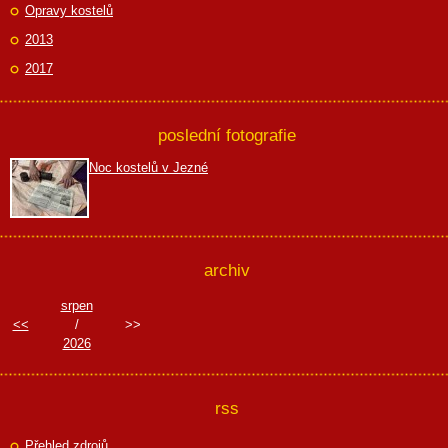
Opravy kostelů
2013
2017
poslední fotografie
Noc kostelů v Jezné
archiv
srpen
<<
/
>>
2026
rss
Přehled zdrojů