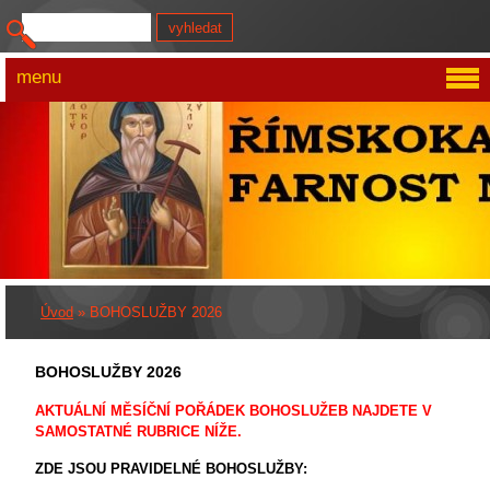
menu
Úvod
»
BOHOSLUŽBY 2026
BOHOSLUŽBY 2026
AKTUÁLNÍ MĚSÍČNÍ POŘÁDEK BOHOSLUŽEB NAJDETE V
SAMOSTATNÉ RUBRICE NÍŽE.
ZDE JSOU PRAVIDELNÉ BOHOSLUŽBY: