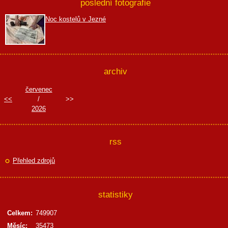
poslední fotografie
Noc kostelů v Jezné
archiv
červenec
<<
/
>>
2026
rss
Přehled zdrojů
statistiky
Celkem:
749907
Měsíc:
35473