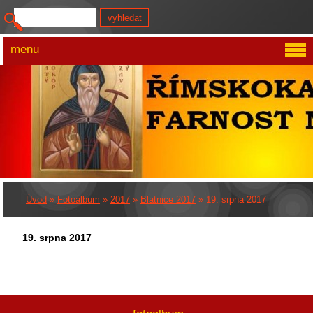
menu
Úvod
»
Fotoalbum
»
2017
»
Blatnice 2017
»
19. srpna 2017
19. srpna 2017