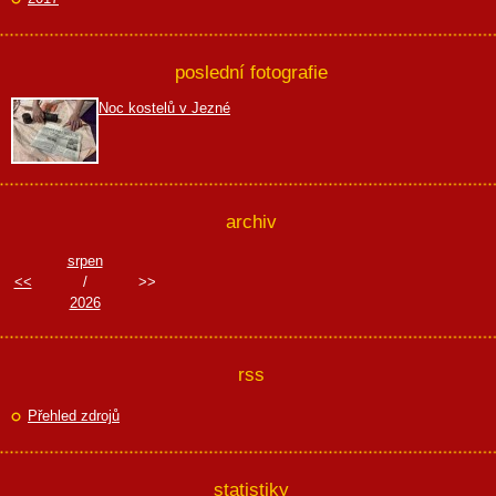
poslední fotografie
Noc kostelů v Jezné
archiv
srpen
<<
/
>>
2026
rss
Přehled zdrojů
statistiky