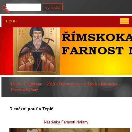
menu
Úvod
»
Fotoalbum
»
2018
»
Diecézní pouť v Teplé
»
Nástěnka
Farnosti Nýřany
Diecézní pouť v Teplé
Nástěnka Farnosti Nýřany