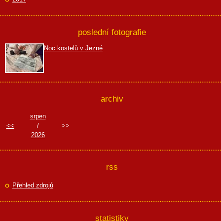
poslední fotografie
Noc kostelů v Jezné
archiv
srpen
<<
/
>>
2026
rss
Přehled zdrojů
statistiky