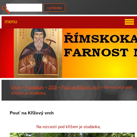
menu
Úvod
»
Fotoalbum
»
2018
»
Pouť na Křížový vrch
»
Na rozcestí pod
křížem je studánka,
Pouť na Křížový vrch
Na rozcestí pod křížem je studánka,