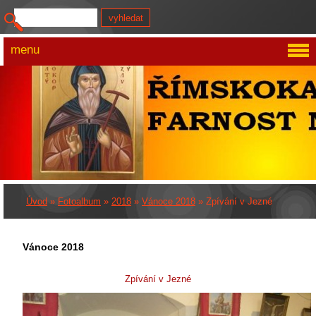
menu
Úvod
»
Fotoalbum
»
2018
»
Vánoce 2018
»
Zpívání v Jezné
Vánoce 2018
Zpívání v Jezné