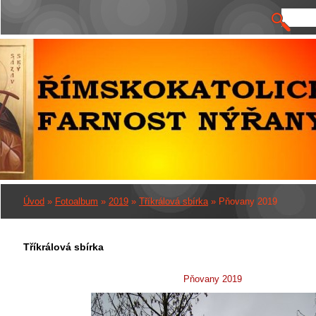
Úvod
»
Fotoalbum
»
2019
»
Tříkrálová sbírka
»
Pňovany 2019
Tříkrálová sbírka
Pňovany 2019