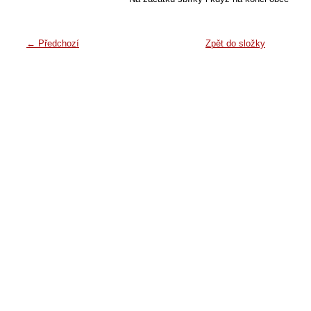
← Předchozí
Zpět do složky