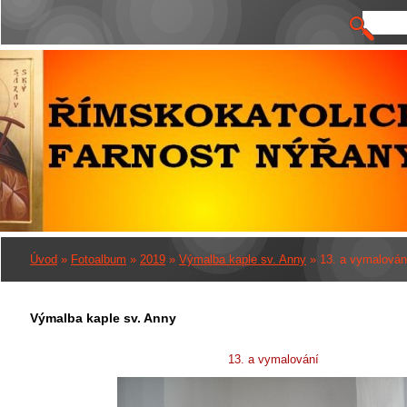
Úvod
»
Fotoalbum
»
2019
»
Výmalba kaple sv. Anny
»
13. a vymalován
Výmalba kaple sv. Anny
13. a vymalování