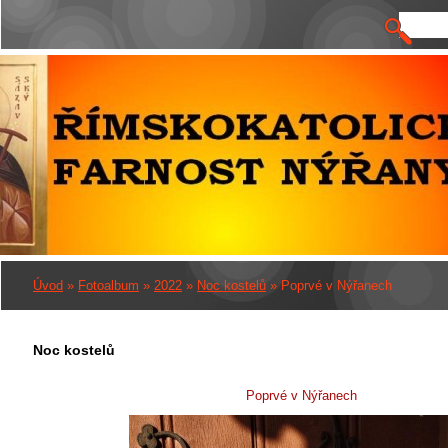
Úvod
»
Fotoalbum
»
2022
»
Noc kostelů
»
Poprvé v Nýřanech
Noc kostelů
Poprvé v Nýřanech