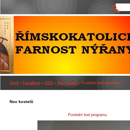
Úvod
»
Fotoalbum
»
2022
»
Noc kostelů
»
Poslední bod programu
Noc kostelů
Poslední bod programu