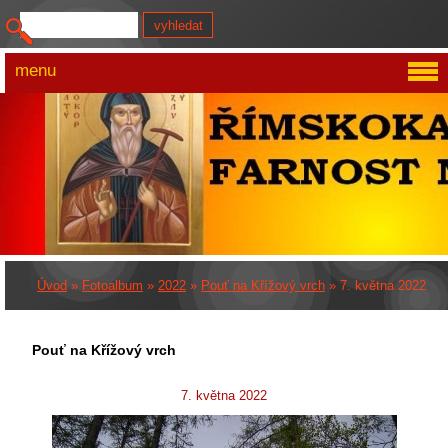
menu
Úvod
»
Fotoalbum
»
2022
»
Pouť na Křížový vrch
»
7. května 2022
Pouť na Křížový vrch
7. května 2022