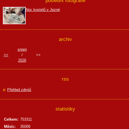
poslední fotografie
Noc kostelů v Jezné
archiv
srpen
<<
/
>>
2026
rss
Přehled zdrojů
statistiky
Celkem:
753311
Měsíc:
35009