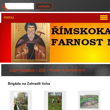
menu
Úvod
»
Fotoalbum
»
2023
»
Brigáda na Zahradě ticha
Brigáda na Zahradě ticha