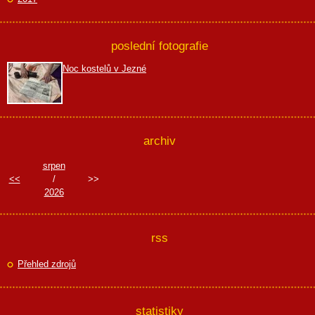
poslední fotografie
Noc kostelů v Jezné
archiv
srpen
<<
/
>>
2026
rss
Přehled zdrojů
statistiky