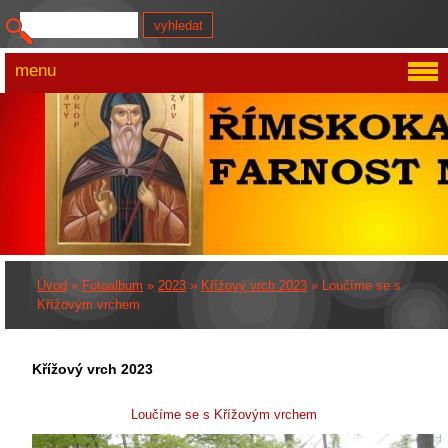
menu
Úvod
»
Fotoalbum
»
2023
»
Křížový vrch 2023
»
Loučíme se s
Křížovým vrchem
Křížový vrch 2023
Loučíme se s Křížovým vrchem