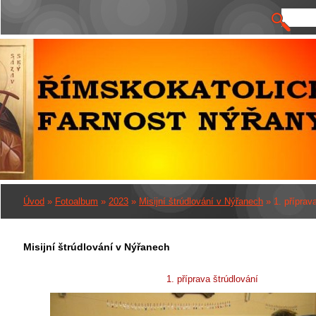
Úvod
»
Fotoalbum
»
2023
»
Misijní štrúdlování v Nýřanech
»
1. příprav
Misijní štrúdlování v Nýřanech
1. příprava štrúdlování