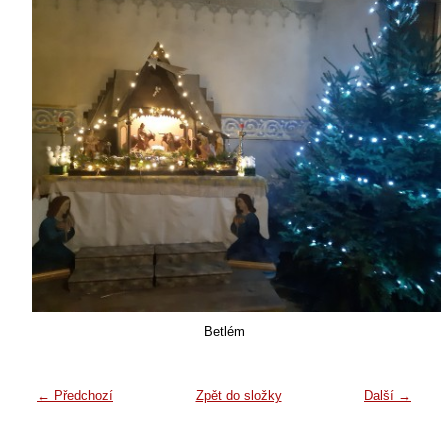
Betlém
← Předchozí
Zpět do složky
Další →