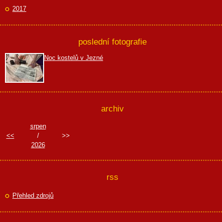
2017
poslední fotografie
Noc kostelů v Jezné
archiv
srpen
<<
/
>>
2026
rss
Přehled zdrojů