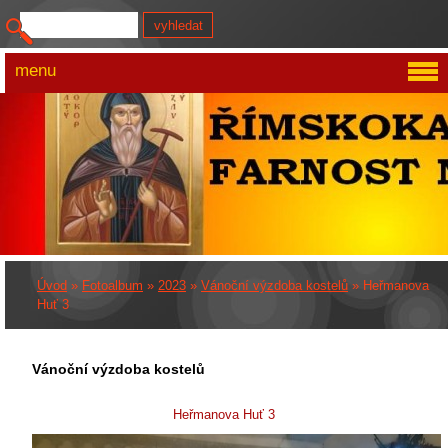
menu
Úvod
»
Fotoalbum
»
2023
»
Vánoční výzdoba kostelů
»
Heřmanova
Huť 3
Vánoční výzdoba kostelů
Heřmanova Huť 3