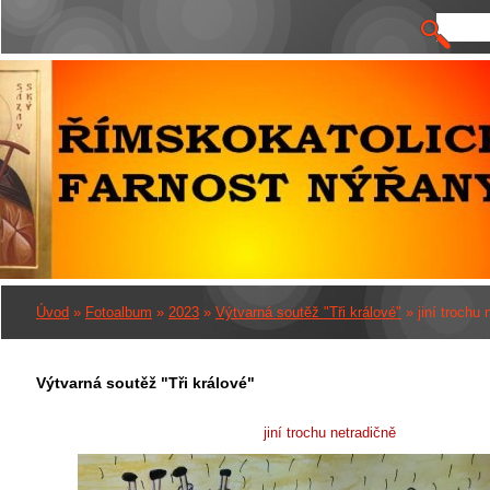
Úvod
»
Fotoalbum
»
2023
»
Výtvarná soutěž "Tři králové"
»
jiní trochu 
Výtvarná soutěž "Tři králové"
jiní trochu netradičně