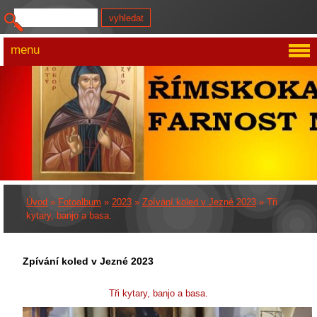
menu
Úvod
»
Fotoalbum
»
2023
»
Zpívání koled v Jezné 2023
»
Tři
kytary, banjo a basa.
Zpívání koled v Jezné 2023
Tři kytary, banjo a basa.