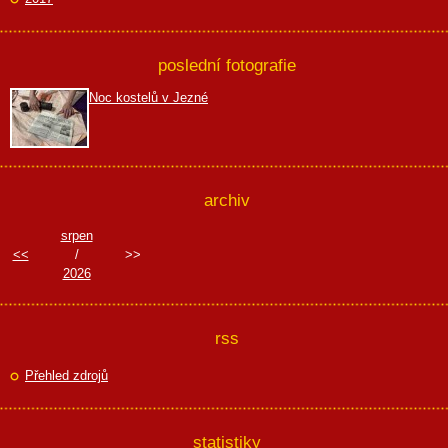
poslední fotografie
Noc kostelů v Jezné
archiv
srpen
<<
/
>>
2026
rss
Přehled zdrojů
statistiky