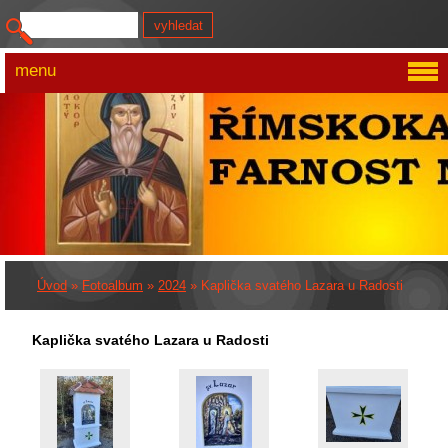
menu
Úvod
»
Fotoalbum
»
2024
»
Kaplička svatého Lazara u Radosti
Kaplička svatého Lazara u Radosti