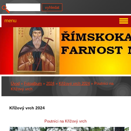
menu
Úvod
»
Fotoalbum
»
2024
»
Křížový vrch 2024
»
Poutníci na
Křížový vrch
Křížový vrch 2024
Poutníci na Křížový vrch