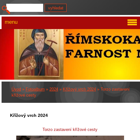
menu
Úvod
»
Fotoalbum
»
2024
»
Křížový vrch 2024
»
Torzo zastavení
křížové cesty
Křížový vrch 2024
Torzo zastavení křížové cesty