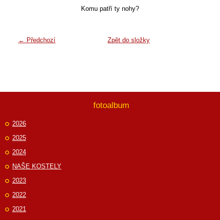
Komu patří ty nohy?
← Předchozí
Zpět do složky
fotoalbum
2026
2025
2024
NAŠE KOSTELY
2023
2022
2021