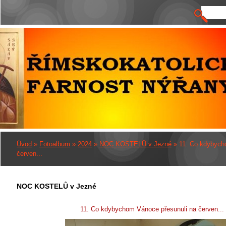
Úvod
»
Fotoalbum
»
2024
»
NOC KOSTELŮ v Jezné
»
11. Co kdybych
červen...
NOC KOSTELŮ v Jezné
11. Co kdybychom Vánoce přesunuli na červen...