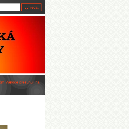
om Vánoce přesunuli na