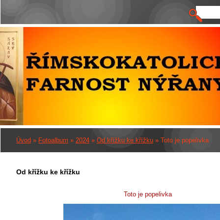
Úvod
»
Fotoalbum
»
2024
»
Od křížku ke křížku
»
Toto je popelivka
Od křížku ke křížku
Toto je popelivka