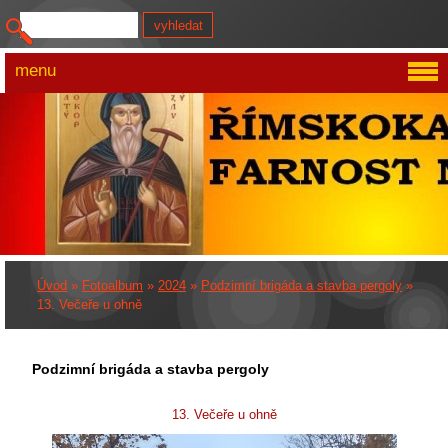
menu
Úvod
»
Fotoalbum
»
2024
»
Podzimní brigáda a stavba pergoly
»
13. Večeře u ohně
Podzimní brigáda a stavba pergoly
13. Večeře u ohně