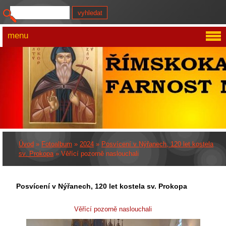
menu
Úvod
»
Fotoalbum
»
2024
»
Posvícení v Nýřanech, 120 let kostela
sv. Prokopa
»
Věřící pozorně naslouchali
Posvícení v Nýřanech, 120 let kostela sv. Prokopa
Věřící pozorně naslouchali