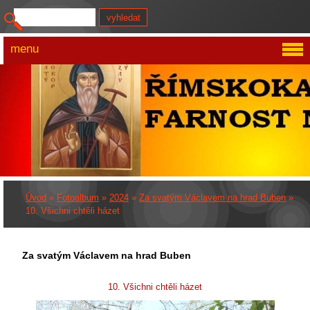
menu
Úvod
»
Fotoalbum
»
2024
»
Za svatým Václavem na hrad Buben
»
10. Všichni chtěli házet
Za svatým Václavem na hrad Buben
10. Všichni chtěli házet