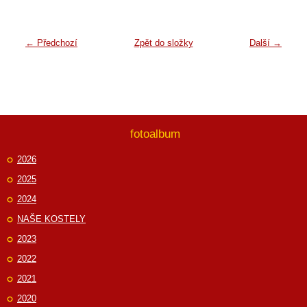
← Předchozí
Zpět do složky
Další →
fotoalbum
2026
2025
2024
NAŠE KOSTELY
2023
2022
2021
2020