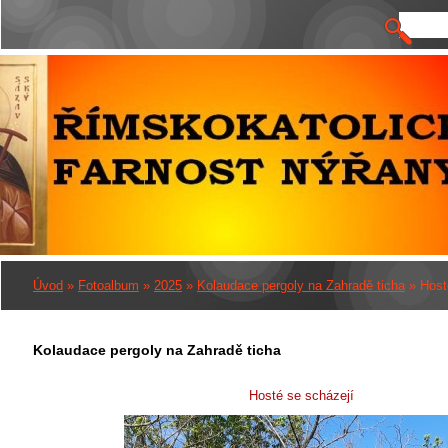
Úvod
»
Fotoalbum
»
2025
»
Kolaudace pergoly na Zahradě ticha
»
Host
Kolaudace pergoly na Zahradě ticha
Hosté se scházejí