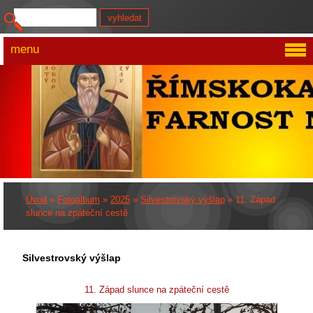
menu
Úvod
»
Fotoalbum
»
2025
»
Silvestrovský výšlap
»
11. Západ
slunce na zpáteční cestě
Silvestrovský výšlap
11. Západ slunce na zpáteční cestě