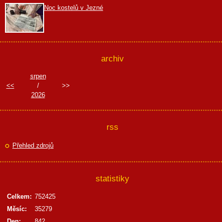
Noc kostelů v Jezné
archiv
srpen
<<
/
>>
2026
rss
Přehled zdrojů
statistiky
Celkem:
752425
Měsíc:
35279
Den:
842