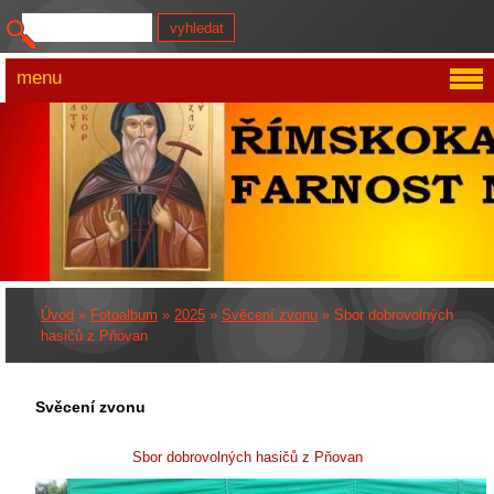
menu
Úvod
»
Fotoalbum
»
2025
»
Svěcení zvonu
»
Sbor dobrovolných
hasičů z Pňovan
Svěcení zvonu
Sbor dobrovolných hasičů z Pňovan