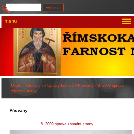
menu
Úvod
»
Fotoalbum
»
Opravy kostelů
»
Pňovany
»
8. 2009 oprava
západní strany
Pňovany
8. 2009 oprava západní strany