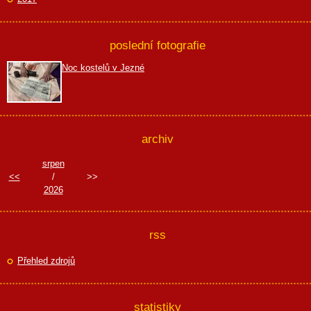
poslední fotografie
Noc kostelů v Jezné
archiv
srpen
<<
/
>>
2026
rss
Přehled zdrojů
statistiky