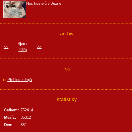
Noc kostelů v Jezné
archiv
říjen /
<<
>>
2025
rss
Přehled zdrojů
statistiky
Celkem:
752414
Měsíc:
35312
Den:
851