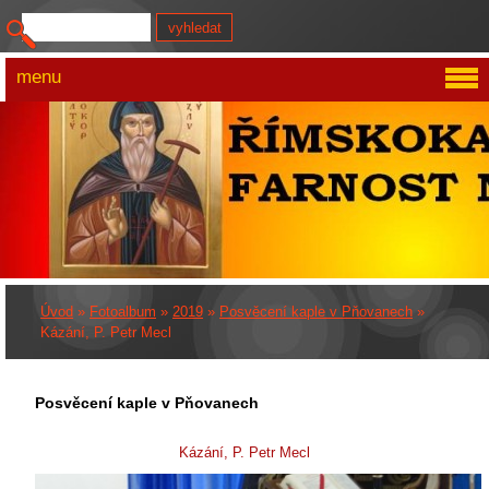
menu
Úvod
»
Fotoalbum
»
2019
»
Posvěcení kaple v Pňovanech
»
Kázání, P. Petr Mecl
Posvěcení kaple v Pňovanech
Kázání, P. Petr Mecl