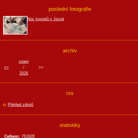
poslední fotografie
Noc kostelů v Jezné
archiv
srpen
<<
/
>>
2026
rss
Přehled zdrojů
statistiky
Celkem:
751928