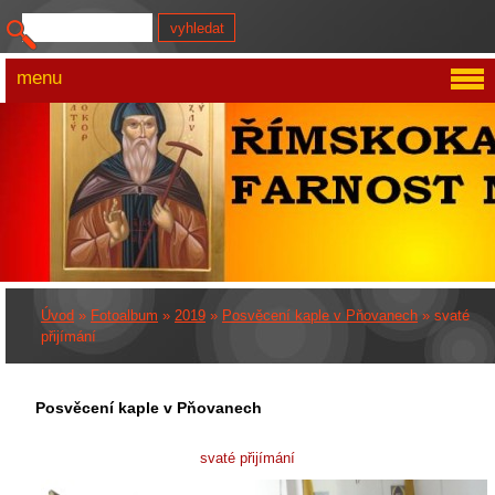
menu
Úvod
»
Fotoalbum
»
2019
»
Posvěcení kaple v Pňovanech
»
svaté
přijímání
Posvěcení kaple v Pňovanech
svaté přijímání