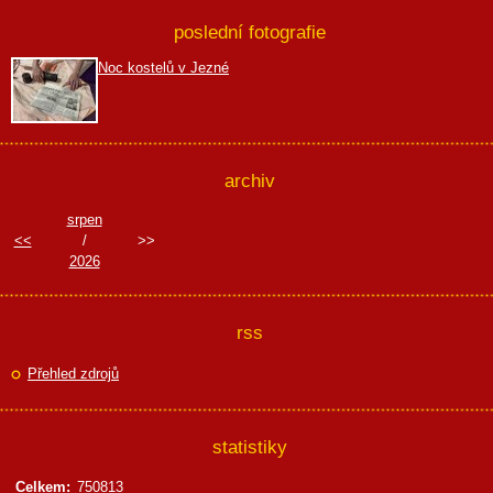
poslední fotografie
Noc kostelů v Jezné
archiv
srpen
<<
/
>>
2026
rss
Přehled zdrojů
statistiky
Celkem:
750813