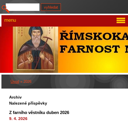
menu
Úvod
»
2026
Archiv
Nalezené příspěvky
Z farního věstníku duben 2026
9. 4. 2026