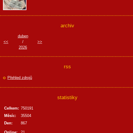
archiv
duben
<<
/
>>
2026
rss
Přehled zdrojů
statistiky
Celkem:
750191
Měsíc:
35504
Den:
867
Online:
21