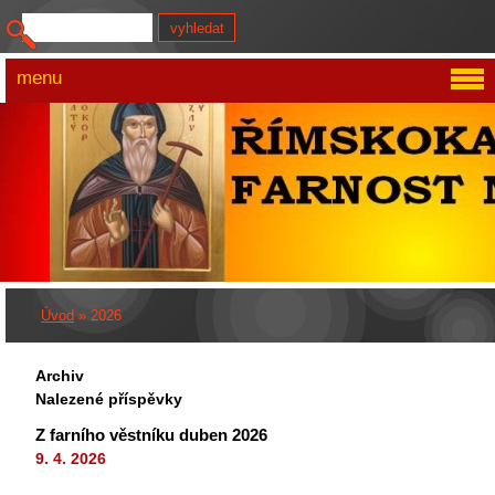
menu
Úvod
»
2026
Archiv
Nalezené příspěvky
Z farního věstníku duben 2026
9. 4. 2026